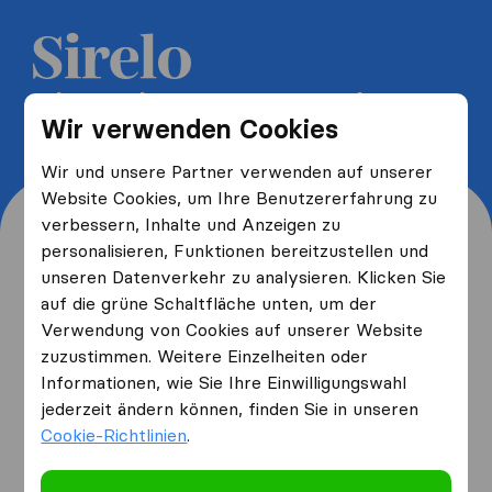
5 kostenlose Umzugsangebote
Wir verwenden Cookies
erhalten und bis zu 40% sparen
Wir und unsere Partner verwenden auf unserer
Website Cookies, um Ihre Benutzererfahrung zu
verbessern, Inhalte und Anzeigen zu
personalisieren, Funktionen bereitzustellen und
unseren Datenverkehr zu analysieren. Klicken Sie
Wo wohnen Sie jetzt und
auf die grüne Schaltfläche unten, um der
Verwendung von Cookies auf unserer Website
wo ziehen Sie hin?
zuzustimmen. Weitere Einzelheiten oder
Informationen, wie Sie Ihre Einwilligungswahl
jederzeit ändern können, finden Sie in unseren
Ich ziehe
von
Cookie-Richtlinien
.