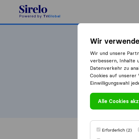
Powered by
Tri
Global
Wir verwende
Wir und unsere Part
verbessern, Inhalte 
Werden 
Datenverkehr zu anal
Cookies auf unserer 
Füllen Sie das
Einwilligungswahl jed
Affiliate-Partn
Vorname
Alle Cookies akz
E-Mail-Adress
Erforderlich (2)