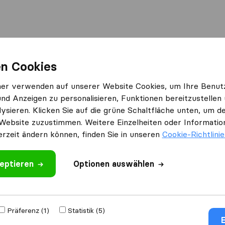
n Cookies
ner verwenden auf unserer Website Cookies, um Ihre Benut
und Anzeigen zu personalisieren, Funktionen bereitzustellen
Sie Affiliate-Partner
ysieren. Klicken Sie auf die grüne Schaltfläche unten, um
Website zuzustimmen. Weitere Einzelheiten oder Information
 Formular aus und wir werden uns mit Ihnen in Verbindung s
erzeit ändern können, finden Sie in unseren
Cookie-Richtlini
erschaft einzurichten.
Nachname
eptieren
Optionen auswählen
e
Präferenz (1)
Statistik (5)
E