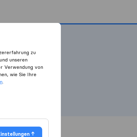
zererfahrung zu
 und unseren
 der Verwendung von
en, wie Sie Ihre
etzen, um Ihre
en
.
instellungen