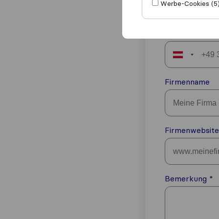
Werbe-Cookies (5
Telefon
Austria
+43
Firmenname
Firmenwebsite
Bemerkung
*