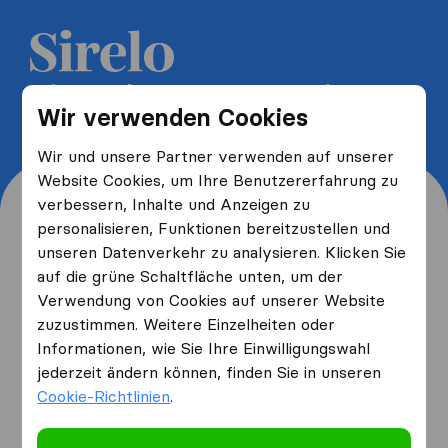
5 kostenlose Umzugsangebote
Wir verwenden Cookies
erhalten und bis zu 40% sparen
Wir und unsere Partner verwenden auf unserer
Website Cookies, um Ihre Benutzererfahrung zu
verbessern, Inhalte und Anzeigen zu
personalisieren, Funktionen bereitzustellen und
unseren Datenverkehr zu analysieren. Klicken Sie
Wo wohnen Sie jetzt und
auf die grüne Schaltfläche unten, um der
Verwendung von Cookies auf unserer Website
wo ziehen Sie hin?
zuzustimmen. Weitere Einzelheiten oder
Informationen, wie Sie Ihre Einwilligungswahl
jederzeit ändern können, finden Sie in unseren
Ich ziehe
von
Cookie-Richtlinien
.