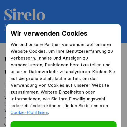
Seit 2004 helfen wir Personen bei ihrem Umzug
Internationalerumzug.at ist Teil von Sirelo
Wir verwenden Cookies
Wir und unsere Partner verwenden auf unserer
Website Cookies, um Ihre Benutzererfahrung zu
Wer sind wir, was machen
verbessern, Inhalte und Anzeigen zu
personalisieren, Funktionen bereitzustellen und
wir
unseren Datenverkehr zu analysieren. Klicken Sie
auf die grüne Schaltfläche unten, um der
Internationalerumzug.at ist eine unabhängige
Verwendung von Cookies auf unserer Website
Internetplattform, die sich auf kostenlose Beratung
zuzustimmen. Weitere Einzelheiten oder
von Verbrauchern richtet, die einen internationalen
Informationen, wie Sie Ihre Einwilligungswahl
Umzug planen. Die wichtigste Zielsetzung ist dem
jederzeit ändern können, finden Sie in unseren
Verbraucher zu helfen, seinen internationalen Umzug
Cookie-Richtlinien
.
zu vereinfachen. Dabei bieten wird gratis einen
Offerteservice und Unterstützung bei der richtigen