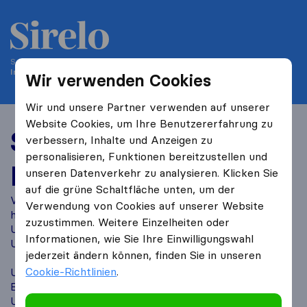
Seit 2004 helfen wir Personen bei ihrem Umzug
Internationalerumzug.at ist Teil von Sirelo
Wir verwenden Cookies
Wir und unsere Partner verwenden auf unserer
Website Cookies, um Ihre Benutzererfahrung zu
Sirelo
verbessern, Inhalte und Anzeigen zu
personalisieren, Funktionen bereitzustellen und
Partnerprogramm
unseren Datenverkehr zu analysieren. Klicken Sie
auf die grüne Schaltfläche unten, um der
Verwandeln Sie Ihren Website-Traffic in Einnahmen und
Verwendung von Cookies auf unserer Website
helfen Sie Ihren Besuchern gleichzeitig beim Planen ihres
zuzustimmen. Weitere Einzelheiten oder
Umzugs. Mit Sirelo können Besucher ganz einfach
Informationen, wie Sie Ihre Einwilligungswahl
Umzugsangebote anfordern.
jederzeit ändern können, finden Sie in unseren
Cookie-Richtlinien
.
Unser Partnerprogramm bietet einfache Integration,
Echtzeit-Tracking und Zugang zu über 700 geprüften
Umzugsunternehmen in 60 Ländern.