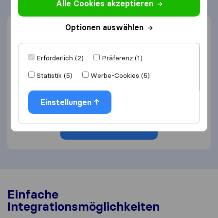
Alle Cookies akzeptieren
Optionen auswählen
Möchten Sie eine
Partnerschaft erkunden?
Erforderlich (2)
Präferenz (1)
Kontaktieren Sie unser Partner-Team, um mehr
Statistik (5)
Werbe-Cookies (5)
über die Integrationsmöglichkeiten und die
Funktionsweise unserer Affiliate-Partnerschaft zu
Einstellungen
erfahren.
Kontakt aufnehmen
Einfache
Integrationsmöglichkeiten