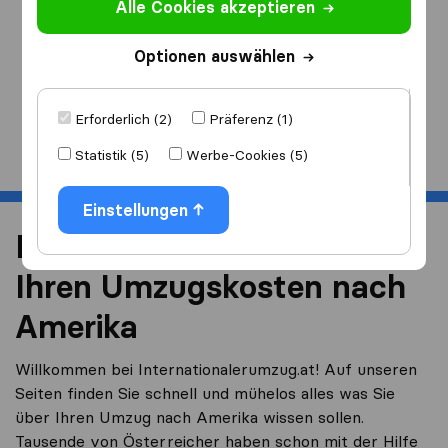
Alle Cookies akzeptieren
Ich ziehe
nach
Optionen auswählen
Erforderlich (2)
Präferenz (1)
Start
Statistik (5)
Werbe-Cookies (5)
Einstellungen
Reduzieren Sie 40% von
Ihren Umzugskosten nach
Amerika
Willkommen bei Internationalerumzug.at! Auf unseren
Seiten finden Sie schnell und mühelos alles was Sie
über Ihren Umzug nach Amerika wissen sollen.
Tausende von Österreicher haben schon mit der Hilfe