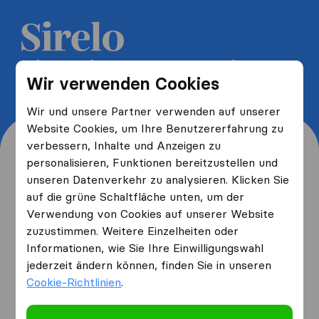
5 kostenlose Umzugsangebote
Wir verwenden Cookies
erhalten und bis zu 40% sparen
Wir und unsere Partner verwenden auf unserer
Website Cookies, um Ihre Benutzererfahrung zu
verbessern, Inhalte und Anzeigen zu
personalisieren, Funktionen bereitzustellen und
unseren Datenverkehr zu analysieren. Klicken Sie
Wo wohnen Sie jetzt und
auf die grüne Schaltfläche unten, um der
Verwendung von Cookies auf unserer Website
wo ziehen Sie hin?
zuzustimmen. Weitere Einzelheiten oder
Informationen, wie Sie Ihre Einwilligungswahl
jederzeit ändern können, finden Sie in unseren
Ich ziehe
von
Cookie-Richtlinien
.