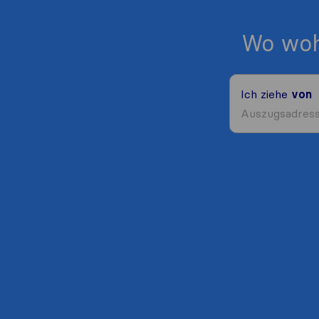
Wo woh
Ich ziehe
von