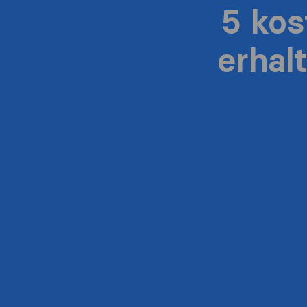
5 ko
erhal