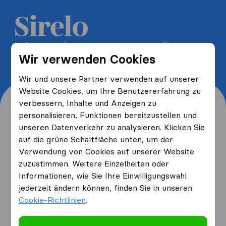
5 kostenlose Umzugsangebote
Wir verwenden Cookies
erhalten und bis zu 40% sparen
Wir und unsere Partner verwenden auf unserer
Website Cookies, um Ihre Benutzererfahrung zu
verbessern, Inhalte und Anzeigen zu
personalisieren, Funktionen bereitzustellen und
unseren Datenverkehr zu analysieren. Klicken Sie
Wo wohnen Sie jetzt und
auf die grüne Schaltfläche unten, um der
Verwendung von Cookies auf unserer Website
wo ziehen Sie hin?
zuzustimmen. Weitere Einzelheiten oder
Informationen, wie Sie Ihre Einwilligungswahl
jederzeit ändern können, finden Sie in unseren
Ich ziehe
von
Cookie-Richtlinien
.