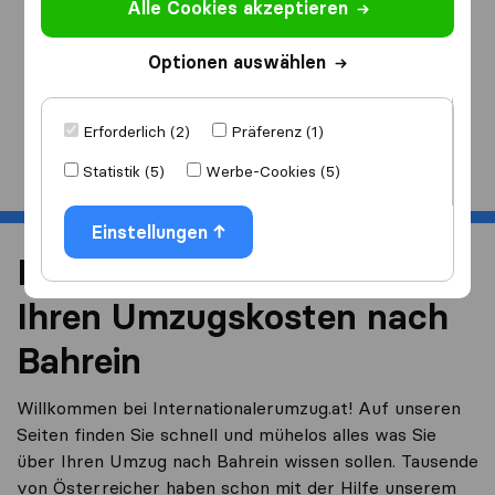
Alle Cookies akzeptieren
Ich ziehe
nach
Optionen auswählen
Erforderlich (2)
Präferenz (1)
Start
Statistik (5)
Werbe-Cookies (5)
Einstellungen
Reduzieren Sie 40% von
Ihren Umzugskosten nach
Bahrein
Willkommen bei Internationalerumzug.at! Auf unseren
Seiten finden Sie schnell und mühelos alles was Sie
über Ihren Umzug nach Bahrein wissen sollen. Tausende
von Österreicher haben schon mit der Hilfe unserem