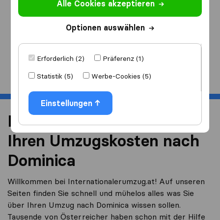
Alle Cookies akzeptieren
Ich ziehe
nach
Optionen auswählen
Erforderlich (2)
Präferenz (1)
Start
Statistik (5)
Werbe-Cookies (5)
Einstellungen
Reduzieren Sie 40% von
Ihren Umzugskosten nach
Dominica
Willkommen bei Internationalerumzug.at! Auf unseren
Seiten finden Sie schnell und mühelos alles was Sie
über Ihren Umzug nach Dominica wissen sollen.
Tausende von Österreicher haben schon mit der Hilfe