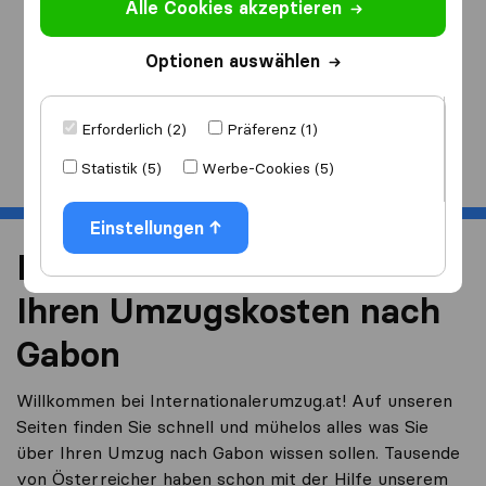
Alle Cookies akzeptieren
Ich ziehe
nach
Optionen auswählen
Erforderlich (2)
Präferenz (1)
Start
Statistik (5)
Werbe-Cookies (5)
Einstellungen
Reduzieren Sie 40% von
Ihren Umzugskosten nach
Gabon
Willkommen bei Internationalerumzug.at! Auf unseren
Seiten finden Sie schnell und mühelos alles was Sie
über Ihren Umzug nach Gabon wissen sollen. Tausende
von Österreicher haben schon mit der Hilfe unserem