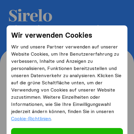
5 kostenlose Umzugsangebote
Wir verwenden Cookies
erhalten und bis zu 40% sparen
Wir und unsere Partner verwenden auf unserer
Website Cookies, um Ihre Benutzererfahrung zu
verbessern, Inhalte und Anzeigen zu
personalisieren, Funktionen bereitzustellen und
unseren Datenverkehr zu analysieren. Klicken Sie
Wo wohnen Sie jetzt und
auf die grüne Schaltfläche unten, um der
Verwendung von Cookies auf unserer Website
wo ziehen Sie hin?
zuzustimmen. Weitere Einzelheiten oder
Informationen, wie Sie Ihre Einwilligungswahl
jederzeit ändern können, finden Sie in unseren
Ich ziehe
von
Cookie-Richtlinien
.