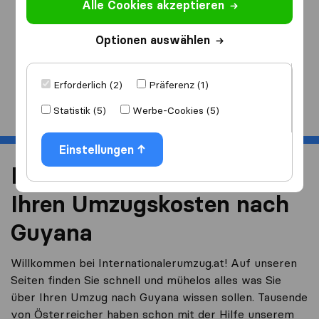
Alle Cookies akzeptieren
Ich ziehe
nach
Optionen auswählen
Erforderlich (2)
Präferenz (1)
Start
Statistik (5)
Werbe-Cookies (5)
Einstellungen
Reduzieren Sie 40% von
Ihren Umzugskosten nach
Guyana
Willkommen bei Internationalerumzug.at! Auf unseren
Seiten finden Sie schnell und mühelos alles was Sie
über Ihren Umzug nach Guyana wissen sollen. Tausende
von Österreicher haben schon mit der Hilfe unserem