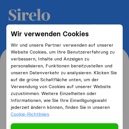
5 kostenlose Umzugsangebote
Wir verwenden Cookies
erhalten und bis zu 40% sparen
Wir und unsere Partner verwenden auf unserer
Website Cookies, um Ihre Benutzererfahrung zu
verbessern, Inhalte und Anzeigen zu
personalisieren, Funktionen bereitzustellen und
unseren Datenverkehr zu analysieren. Klicken Sie
Wo wohnen Sie jetzt und
auf die grüne Schaltfläche unten, um der
Verwendung von Cookies auf unserer Website
wo ziehen Sie hin?
zuzustimmen. Weitere Einzelheiten oder
Informationen, wie Sie Ihre Einwilligungswahl
jederzeit ändern können, finden Sie in unseren
Ich ziehe
von
Cookie-Richtlinien
.