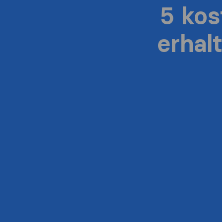
5 ko
erhal