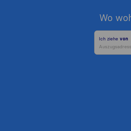
Wo woh
Ich ziehe
von