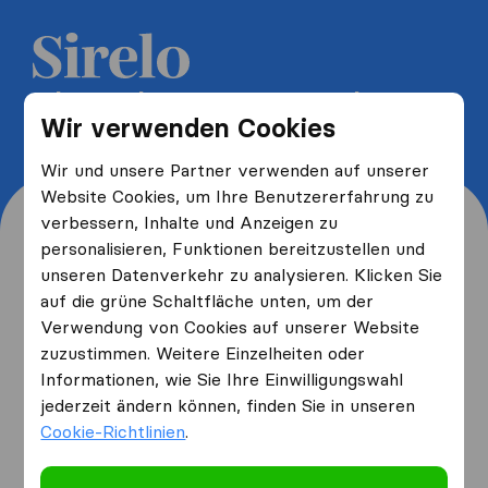
5 kostenlose Umzugsangebote
Wir verwenden Cookies
erhalten und bis zu 40% sparen
Wir und unsere Partner verwenden auf unserer
Website Cookies, um Ihre Benutzererfahrung zu
verbessern, Inhalte und Anzeigen zu
personalisieren, Funktionen bereitzustellen und
unseren Datenverkehr zu analysieren. Klicken Sie
Wo wohnen Sie jetzt und
auf die grüne Schaltfläche unten, um der
Verwendung von Cookies auf unserer Website
wo ziehen Sie hin?
zuzustimmen. Weitere Einzelheiten oder
Informationen, wie Sie Ihre Einwilligungswahl
jederzeit ändern können, finden Sie in unseren
Ich ziehe
von
Cookie-Richtlinien
.