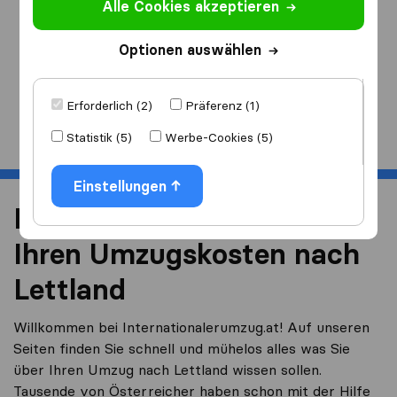
Alle Cookies akzeptieren
Ich ziehe
nach
Optionen auswählen
Erforderlich (2)
Präferenz (1)
Start
Statistik (5)
Werbe-Cookies (5)
Einstellungen
Reduzieren Sie 40% von
Ihren Umzugskosten nach
Lettland
Willkommen bei Internationalerumzug.at! Auf unseren
Seiten finden Sie schnell und mühelos alles was Sie
über Ihren Umzug nach Lettland wissen sollen.
Tausende von Österreicher haben schon mit der Hilfe