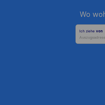
Wo woh
Ich ziehe
von