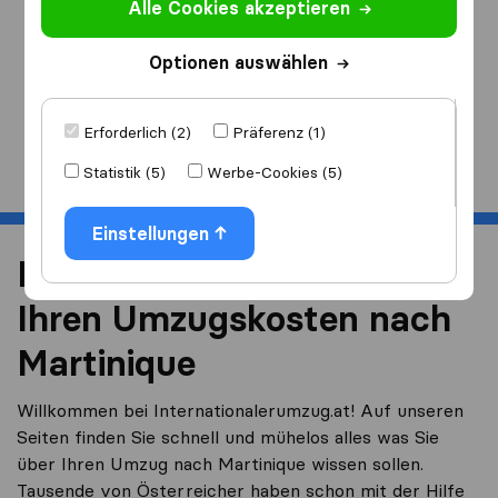
Alle Cookies akzeptieren
Ich ziehe
nach
Optionen auswählen
Erforderlich (2)
Präferenz (1)
Start
Statistik (5)
Werbe-Cookies (5)
Einstellungen
Reduzieren Sie 40% von
Ihren Umzugskosten nach
Martinique
Willkommen bei Internationalerumzug.at! Auf unseren
Seiten finden Sie schnell und mühelos alles was Sie
über Ihren Umzug nach Martinique wissen sollen.
Tausende von Österreicher haben schon mit der Hilfe