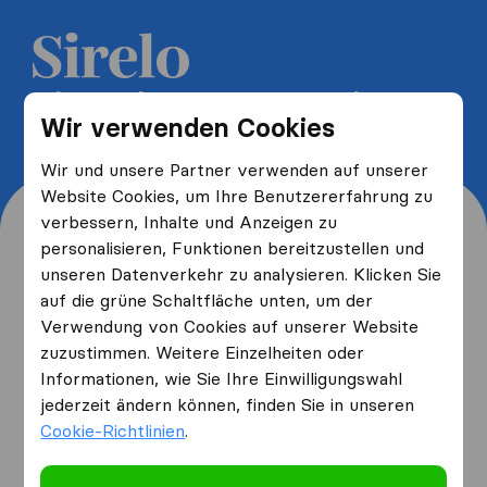
5 kostenlose Umzugsangebote
Wir verwenden Cookies
erhalten und bis zu 40% sparen
Wir und unsere Partner verwenden auf unserer
Website Cookies, um Ihre Benutzererfahrung zu
verbessern, Inhalte und Anzeigen zu
personalisieren, Funktionen bereitzustellen und
unseren Datenverkehr zu analysieren. Klicken Sie
Wo wohnen Sie jetzt und
auf die grüne Schaltfläche unten, um der
Verwendung von Cookies auf unserer Website
wo ziehen Sie hin?
zuzustimmen. Weitere Einzelheiten oder
Informationen, wie Sie Ihre Einwilligungswahl
jederzeit ändern können, finden Sie in unseren
Ich ziehe
von
Cookie-Richtlinien
.