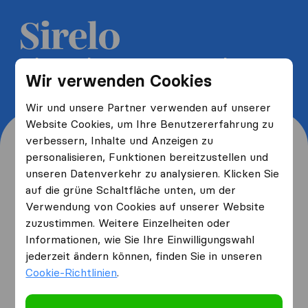
5 kostenlose Umzugsangebote
Wir verwenden Cookies
erhalten und bis zu 40% sparen
Wir und unsere Partner verwenden auf unserer
Website Cookies, um Ihre Benutzererfahrung zu
verbessern, Inhalte und Anzeigen zu
personalisieren, Funktionen bereitzustellen und
unseren Datenverkehr zu analysieren. Klicken Sie
Wo wohnen Sie jetzt und
auf die grüne Schaltfläche unten, um der
Verwendung von Cookies auf unserer Website
wo ziehen Sie hin?
zuzustimmen. Weitere Einzelheiten oder
Informationen, wie Sie Ihre Einwilligungswahl
jederzeit ändern können, finden Sie in unseren
Ich ziehe
von
Cookie-Richtlinien
.