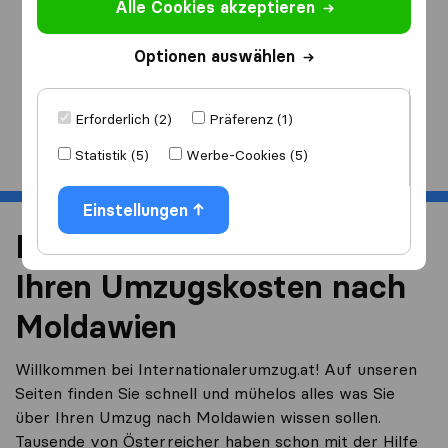
Alle Cookies akzeptieren
Ich ziehe
nach
Optionen auswählen
Erforderlich (2)
Präferenz (1)
Start
Statistik (5)
Werbe-Cookies (5)
Einstellungen
Reduzieren Sie 40% von
Ihren Umzugskosten nach
Moldawien
Willkommen bei Internationalerumzug.at! Auf unseren
Seiten finden Sie schnell und mühelos alles was Sie
über Ihren Umzug nach Moldawien wissen sollen.
Tausende von Österreicher haben schon mit der Hilfe