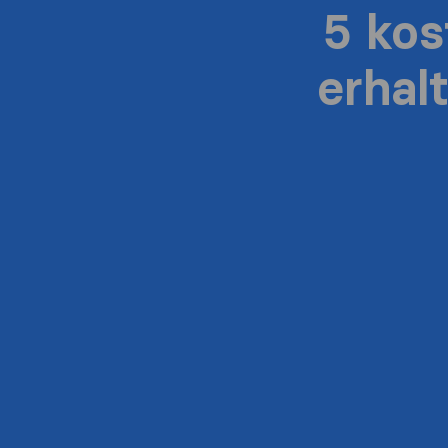
5 ko
erhal