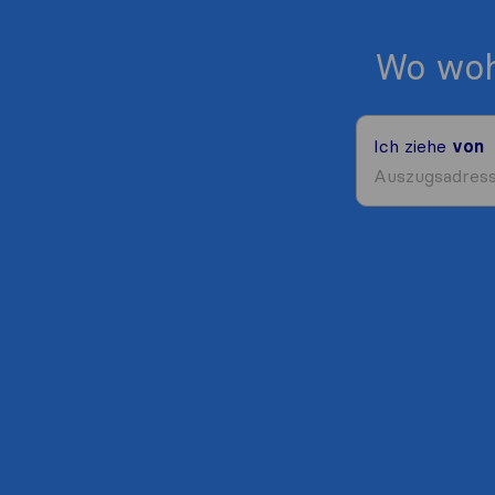
Wo woh
Ich ziehe
von