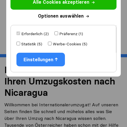
Alle Cookies akzeptieren
Ich ziehe
nach
Optionen auswählen
Erforderlich (2)
Präferenz (1)
Start
Statistik (5)
Werbe-Cookies (5)
Einstellungen
Reduzieren Sie 40% von
Ihren Umzugskosten nach
Nicaragua
Willkommen bei Internationalerumzug.at! Auf unseren
Seiten finden Sie schnell und mühelos alles was Sie
über Ihren Umzug nach Nicaragua wissen sollen.
Tausende von Österreicher haben schon mit der Hilfe