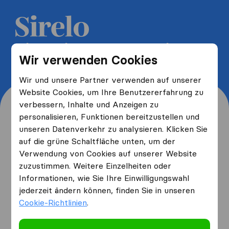
5 kostenlose Umzugsangebote
Wir verwenden Cookies
erhalten und bis zu 40% sparen
Wir und unsere Partner verwenden auf unserer
Website Cookies, um Ihre Benutzererfahrung zu
verbessern, Inhalte und Anzeigen zu
personalisieren, Funktionen bereitzustellen und
unseren Datenverkehr zu analysieren. Klicken Sie
Wo wohnen Sie jetzt und
auf die grüne Schaltfläche unten, um der
Verwendung von Cookies auf unserer Website
wo ziehen Sie hin?
zuzustimmen. Weitere Einzelheiten oder
Informationen, wie Sie Ihre Einwilligungswahl
jederzeit ändern können, finden Sie in unseren
Ich ziehe
von
Cookie-Richtlinien
.