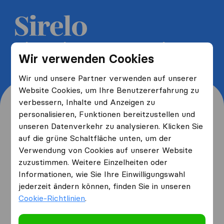
5 kostenlose Umzugsangebote
Wir verwenden Cookies
erhalten und bis zu 40% sparen
Wir und unsere Partner verwenden auf unserer
Website Cookies, um Ihre Benutzererfahrung zu
verbessern, Inhalte und Anzeigen zu
personalisieren, Funktionen bereitzustellen und
unseren Datenverkehr zu analysieren. Klicken Sie
Wo wohnen Sie jetzt und
auf die grüne Schaltfläche unten, um der
Verwendung von Cookies auf unserer Website
wo ziehen Sie hin?
zuzustimmen. Weitere Einzelheiten oder
Informationen, wie Sie Ihre Einwilligungswahl
jederzeit ändern können, finden Sie in unseren
Ich ziehe
von
Cookie-Richtlinien
.