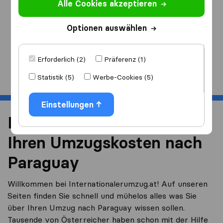
Alle Cookies akzeptieren
Ich ziehe
nach
Optionen auswählen
Erforderlich (2)
Präferenz (1)
Start
Statistik (5)
Werbe-Cookies (5)
Einstellungen
Reduzieren Sie 40% von
Ihren Umzugskosten nach
Paraguay
Willkommen bei Internationalerumzug.at! Auf unseren
Seiten finden Sie schnell und mühelos alles was Sie
über Ihren Umzug nach Paraguay wissen sollen.
Tausende von Österreicher haben schon mit der Hilfe