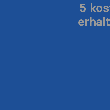
5 ko
erhal