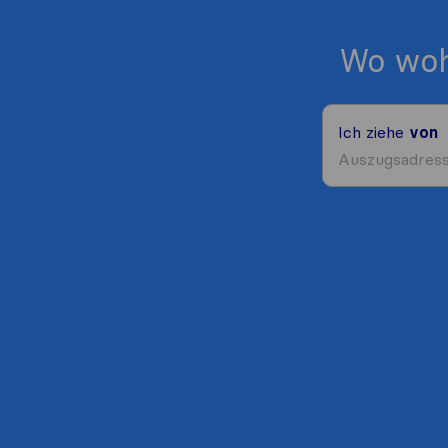
Wo woh
Ich ziehe
von