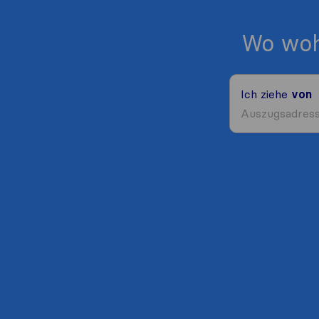
Wo woh
Ich ziehe
von