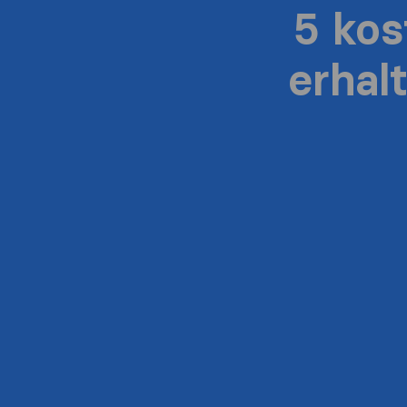
5 ko
erhal