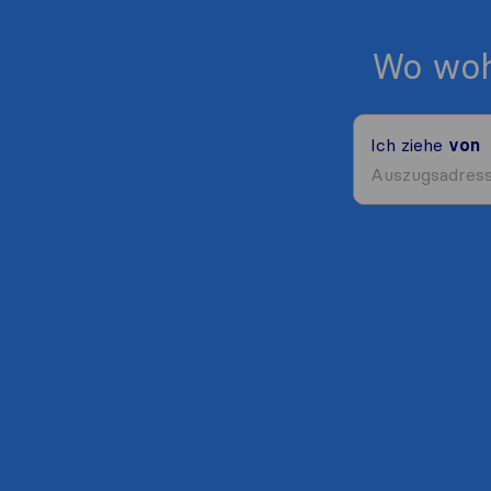
Wo woh
Ich ziehe
von