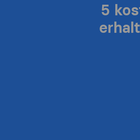
5 ko
erhal