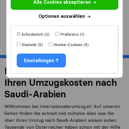
Alle Cookies akzeptieren
Ich ziehe
nach
Optionen auswählen
Erforderlich (2)
Präferenz (1)
Start
Statistik (5)
Werbe-Cookies (5)
Einstellungen
Reduzieren Sie 40% von
Ihren Umzugskosten nach
Saudi-Arabien
Willkommen bei Internationalerumzug.at! Auf unseren
Seiten finden Sie schnell und mühelos alles was Sie
über Ihren Umzug nach Saudi-Arabien wissen sollen.
Tausende von Österreicher haben schon mit der Hilfe