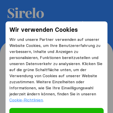
5 kostenlose Umzugsangebote
Wir verwenden Cookies
erhalten und bis zu 40% sparen
Wir und unsere Partner verwenden auf unserer
Website Cookies, um Ihre Benutzererfahrung zu
verbessern, Inhalte und Anzeigen zu
personalisieren, Funktionen bereitzustellen und
unseren Datenverkehr zu analysieren. Klicken Sie
Wo wohnen Sie jetzt und
auf die grüne Schaltfläche unten, um der
Verwendung von Cookies auf unserer Website
wo ziehen Sie hin?
zuzustimmen. Weitere Einzelheiten oder
Informationen, wie Sie Ihre Einwilligungswahl
jederzeit ändern können, finden Sie in unseren
Ich ziehe
von
Cookie-Richtlinien
.