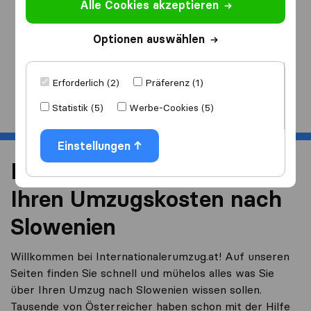
Alle Cookies akzeptieren
Ich ziehe
nach
Optionen auswählen
Erforderlich (2)
Präferenz (1)
Start
Statistik (5)
Werbe-Cookies (5)
Einstellungen
Reduzieren Sie 40% von
Ihren Umzugskosten nach
Slowenien
Willkommen bei Internationalerumzug.at! Auf unseren
Seiten finden Sie schnell und mühelos alles was Sie
über Ihren Umzug nach Slowenien wissen sollen.
Tausende von Österreicher haben schon mit der Hilfe