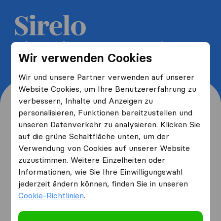
5 kostenlose Umzugsangebote
Wir verwenden Cookies
erhalten und bis zu 40% sparen
Wir und unsere Partner verwenden auf unserer
Website Cookies, um Ihre Benutzererfahrung zu
verbessern, Inhalte und Anzeigen zu
personalisieren, Funktionen bereitzustellen und
unseren Datenverkehr zu analysieren. Klicken Sie
Wo wohnen Sie jetzt und
auf die grüne Schaltfläche unten, um der
Verwendung von Cookies auf unserer Website
wo ziehen Sie hin?
zuzustimmen. Weitere Einzelheiten oder
Informationen, wie Sie Ihre Einwilligungswahl
jederzeit ändern können, finden Sie in unseren
Ich ziehe
von
Cookie-Richtlinien
.