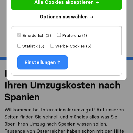
Alle Cookies akzeptieren
Ich ziehe
nach
Optionen auswählen
Erforderlich (2)
Präferenz (1)
Start
Statistik (5)
Werbe-Cookies (5)
Einstellungen
Reduzieren Sie 40% von
Ihren Umzugskosten nach
Spanien
Willkommen bei Internationalerumzug.at! Auf unseren
Seiten finden Sie schnell und mühelos alles was Sie
über Ihren Umzug nach Spanien wissen sollen.
Tausende von Österreicher haben schon mit der Hilfe