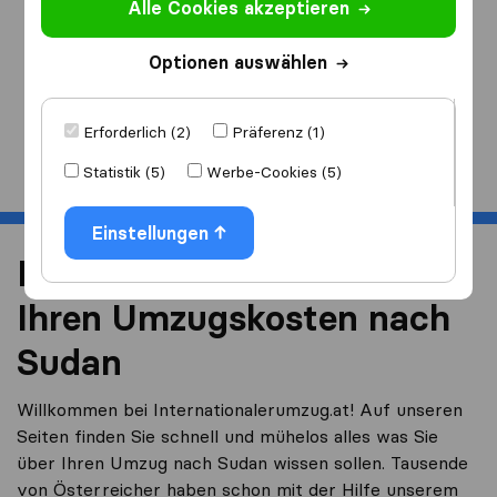
Alle Cookies akzeptieren
Ich ziehe
nach
Optionen auswählen
Erforderlich (2)
Präferenz (1)
Start
Statistik (5)
Werbe-Cookies (5)
Einstellungen
Reduzieren Sie 40% von
Ihren Umzugskosten nach
Sudan
Willkommen bei Internationalerumzug.at! Auf unseren
Seiten finden Sie schnell und mühelos alles was Sie
über Ihren Umzug nach Sudan wissen sollen. Tausende
von Österreicher haben schon mit der Hilfe unserem