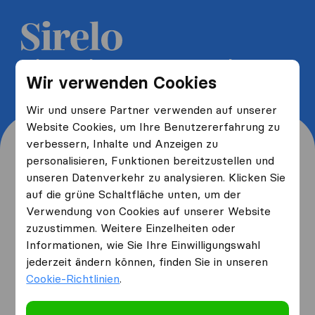
5 kostenlose Umzugsangebote
Wir verwenden Cookies
erhalten und bis zu 40% sparen
Wir und unsere Partner verwenden auf unserer
Website Cookies, um Ihre Benutzererfahrung zu
verbessern, Inhalte und Anzeigen zu
personalisieren, Funktionen bereitzustellen und
unseren Datenverkehr zu analysieren. Klicken Sie
Wo wohnen Sie jetzt und
auf die grüne Schaltfläche unten, um der
Verwendung von Cookies auf unserer Website
wo ziehen Sie hin?
zuzustimmen. Weitere Einzelheiten oder
Informationen, wie Sie Ihre Einwilligungswahl
jederzeit ändern können, finden Sie in unseren
Ich ziehe
von
Cookie-Richtlinien
.