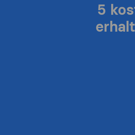
5 ko
erhal