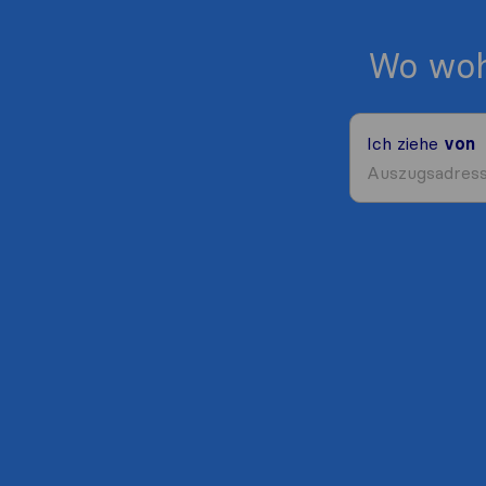
Wo woh
Ich ziehe
von