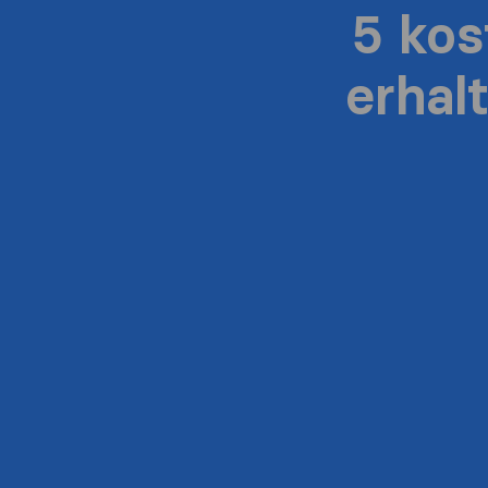
5 ko
erhal