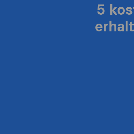
5 ko
erhal