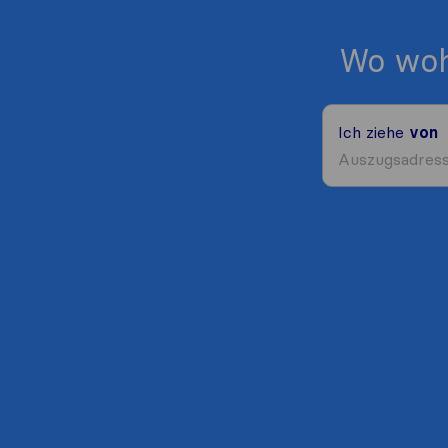
Wo woh
Ich ziehe
von