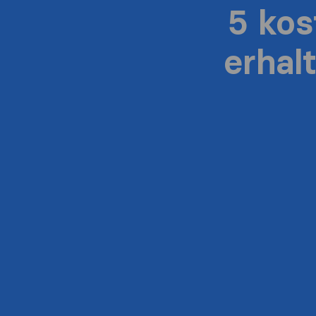
5 ko
erhal