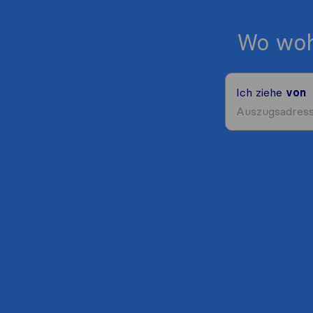
Wo woh
Ich ziehe
von