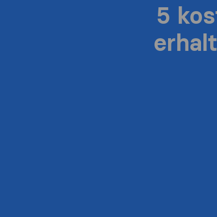
5 ko
erhal