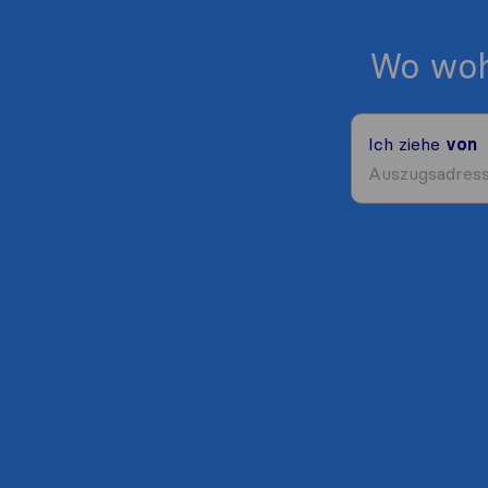
Wo woh
Ich ziehe
von