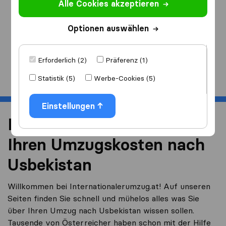
Alle Cookies akzeptieren
Ich ziehe
nach
Optionen auswählen
Erforderlich (2)
Präferenz (1)
Start
Statistik (5)
Werbe-Cookies (5)
Einstellungen
Reduzieren Sie 40% von
Ihren Umzugskosten nach
Usbekistan
Willkommen bei Internationalerumzug.at! Auf unseren
Seiten finden Sie schnell und mühelos alles was Sie
über Ihren Umzug nach Usbekistan wissen sollen.
Tausende von Österreicher haben schon mit der Hilfe