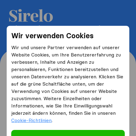
5 kostenlose Umzugsangebote
Wir verwenden Cookies
erhalten und bis zu 40% sparen
Wir und unsere Partner verwenden auf unserer
Website Cookies, um Ihre Benutzererfahrung zu
verbessern, Inhalte und Anzeigen zu
personalisieren, Funktionen bereitzustellen und
unseren Datenverkehr zu analysieren. Klicken Sie
Wo wohnen Sie jetzt und
auf die grüne Schaltfläche unten, um der
Verwendung von Cookies auf unserer Website
wo ziehen Sie hin?
zuzustimmen. Weitere Einzelheiten oder
Informationen, wie Sie Ihre Einwilligungswahl
jederzeit ändern können, finden Sie in unseren
Ich ziehe
von
Cookie-Richtlinien
.