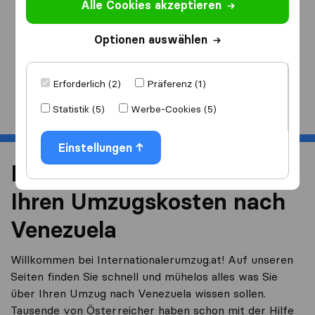
Alle Cookies akzeptieren
Ich ziehe
nach
Optionen auswählen
Erforderlich (2)
Präferenz (1)
Start
Statistik (5)
Werbe-Cookies (5)
Einstellungen
Reduzieren Sie 40% von
Ihren Umzugskosten nach
Venezuela
Willkommen bei Internationalerumzug.at! Auf unseren
Seiten finden Sie schnell und mühelos alles was Sie
über Ihren Umzug nach Venezuela wissen sollen.
Tausende von Österreicher haben schon mit der Hilfe