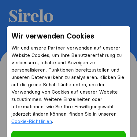
5 kostenlose Umzugsangebote
Wir verwenden Cookies
erhalten und bis zu 40% sparen
Wir und unsere Partner verwenden auf unserer
Website Cookies, um Ihre Benutzererfahrung zu
verbessern, Inhalte und Anzeigen zu
personalisieren, Funktionen bereitzustellen und
unseren Datenverkehr zu analysieren. Klicken Sie
Wo wohnen Sie jetzt und
auf die grüne Schaltfläche unten, um der
Verwendung von Cookies auf unserer Website
wo ziehen Sie hin?
zuzustimmen. Weitere Einzelheiten oder
Informationen, wie Sie Ihre Einwilligungswahl
jederzeit ändern können, finden Sie in unseren
Ich ziehe
von
Cookie-Richtlinien
.