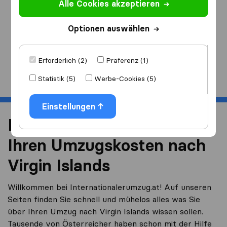
Alle Cookies akzeptieren
Ich ziehe
nach
Optionen auswählen
Erforderlich (2)
Präferenz (1)
Start
Statistik (5)
Werbe-Cookies (5)
Einstellungen
Reduzieren Sie 40% von
Ihren Umzugskosten nach
Virgin Islands
Willkommen bei Internationalerumzug.at! Auf unseren
Seiten finden Sie schnell und mühelos alles was Sie
über Ihren Umzug nach Virgin Islands wissen sollen.
Tausende von Österreicher haben schon mit der Hilfe