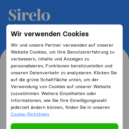
5 kostenlose Umzugsangebote
Wir verwenden Cookies
erhalten und bis zu 40% sparen
Wir und unsere Partner verwenden auf unserer
Website Cookies, um Ihre Benutzererfahrung zu
verbessern, Inhalte und Anzeigen zu
personalisieren, Funktionen bereitzustellen und
unseren Datenverkehr zu analysieren. Klicken Sie
Wo wohnen Sie jetzt und
auf die grüne Schaltfläche unten, um der
Verwendung von Cookies auf unserer Website
wo ziehen Sie hin?
zuzustimmen. Weitere Einzelheiten oder
Informationen, wie Sie Ihre Einwilligungswahl
jederzeit ändern können, finden Sie in unseren
Ich ziehe
von
Cookie-Richtlinien
.