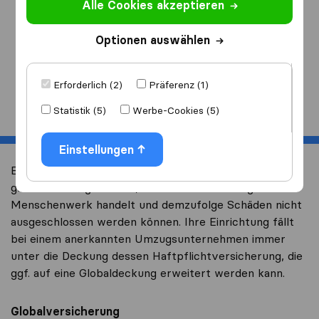
Alle Cookies akzeptieren
Ich ziehe
nach
Optionen auswählen
Erforderlich (2)
Präferenz (1)
Start
Statistik (5)
Werbe-Cookies (5)
Einstellungen
Eine Schadenversicherung kann bei einem Umzug von
großer Wichtigkeit sein, da es sich bei Umzügen um
Menschenwerk handelt und demzufolge Schäden nicht
ausgeschlossen werden können. Ihre Einrichtung fällt
bei einem anerkannten Umzugsunternehmen immer
unter die Deckung dessen Haftpflichtversicherung, die
ggf. auf eine Globaldeckung erweitert werden kann.
Globalversicherung