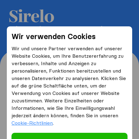
5 kostenlose Umzugsangebote
Wir verwenden Cookies
erhalten und bis zu 40% sparen
Wir und unsere Partner verwenden auf unserer
Website Cookies, um Ihre Benutzererfahrung zu
verbessern, Inhalte und Anzeigen zu
personalisieren, Funktionen bereitzustellen und
unseren Datenverkehr zu analysieren. Klicken Sie
Wo wohnen Sie jetzt und
auf die grüne Schaltfläche unten, um der
Verwendung von Cookies auf unserer Website
wo ziehen Sie hin?
zuzustimmen. Weitere Einzelheiten oder
Informationen, wie Sie Ihre Einwilligungswahl
jederzeit ändern können, finden Sie in unseren
Ich ziehe
von
Cookie-Richtlinien
.