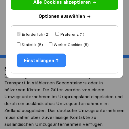
Alle Cookies akzeptieren
Ich ziehe
nach
Optionen auswählen
Erforderlich (2)
Präferenz (1)
Start
Statistik (5)
Werbe-Cookies (5)
Einstellungen
Schiffs- oder Flugzeugtransport
Ein Umzug zwischen zwei Kontinenten geschieht durch
Transport in stählernen Seecontainers oder in
hölzernen Kisten. Die Güter werden von einem
Umzugsunternehmen im Ursprungsland eingeladen und
durch ein ausländisches Umzugsunternehmen im
Zielland ausgeladen. Das deutsche Umzugsunternehmen
muss daher über zuverlässige Kontakte zu
ausländischen Umzugsunternehmen verfügen.