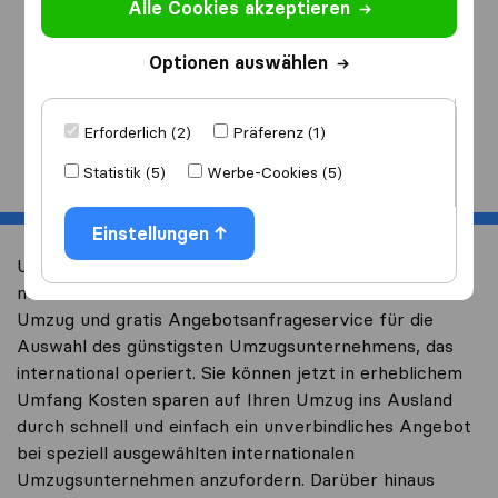
Alle Cookies akzeptieren
Ich ziehe
nach
Optionen auswählen
Erforderlich (2)
Präferenz (1)
Start
Statistik (5)
Werbe-Cookies (5)
Einstellungen
Umzug International ist eine unabhängige Umzugsseite
mit vielen Informationen über einen internationalen
Umzug und gratis Angebotsanfrageservice für die
Auswahl des günstigsten Umzugsunternehmens, das
international operiert. Sie können jetzt in erheblichem
Umfang Kosten sparen auf Ihren Umzug ins Ausland
durch schnell und einfach ein unverbindliches Angebot
bei speziell ausgewählten internationalen
Umzugsunternehmen anzufordern. Darüber hinaus