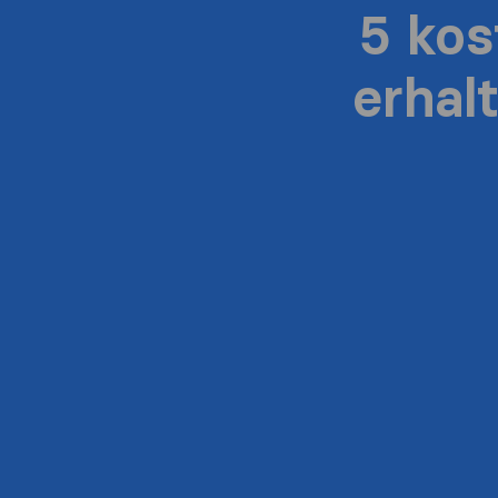
5 ko
erhal