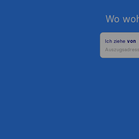
Wo woh
Ich ziehe
von